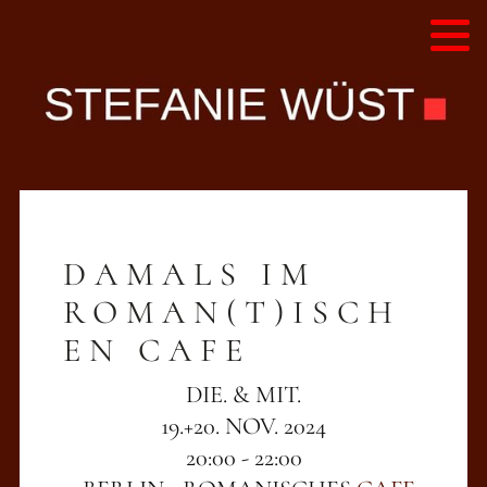
Alle Programme - Liste
Diskografie
Hörproben
Videos
DAMALS IM
Presse
ROMAN(T)ISCH
EN CAFE
DIE. & MIT.
19.+20. NOV. 2024
20:00 - 22:00