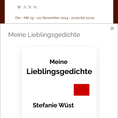
WANN:
Die. + Mit. 19. + 20. November 2024 - 20:00 bis 22:00
×
Meine Lieblingsgedichte
WO:
Romanisches Cafe, Tauentzienstraße 9–12,
10789 Berlin
DAUER:
120 Minuten
WEBSEITE:
Romanisches Cafe - Berlin