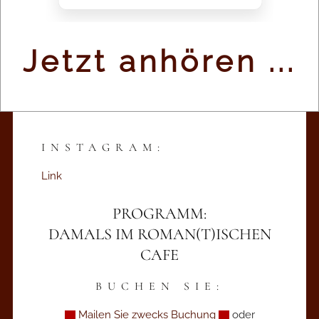
VORVERKAUF:
Romanisches Cafe - Berlin
Jetzt anhören ...
FACEBOOK:
Link
INSTAGRAM:
Link
PROGRAMM:
DAMALS IM ROMAN(T)ISCHEN
CAFE
BUCHEN SIE:
Mailen Sie zwecks Buchung
oder