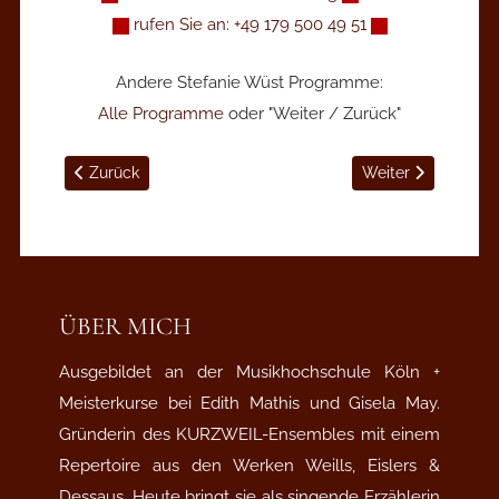
rufen Sie an: +49 179 500 49 51
Andere Stefanie Wüst Programme:
Alle Programme
oder "Weiter / Zurück"
Vorheriger Beitrag: Die grossen Unbekannten - Godesberg
Nächster Beitrag: „
Zurück
Weiter
ÜBER MICH
Ausgebildet an der Musikhochschule Köln +
Meisterkurse bei Edith Mathis und Gisela May.
Gründerin des KURZWEIL-Ensembles mit einem
Repertoire aus den Werken Weills, Eislers &
Dessaus. Heute bringt sie als singende Erzählerin