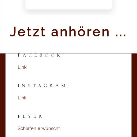
Brühl, 11. Juni 2023
WEBSEITE:
Jetzt anhören ...
Unternehmen Mitte
FACEBOOK:
Link
INSTAGRAM:
Link
FLYER:
Schlafen erwünscht