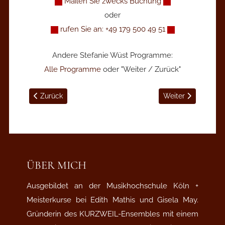
Mailen Sie zwecks Buchung
oder
rufen Sie an: +49 179 500 49 51
Andere Stefanie Wüst Programme:
Alle Programme
oder "Weiter / Zurück"
Vorheriger Beitrag: Chansons im Bade - Köln
Nächster Beitrag:
Zurück
Weiter
ÜBER MICH
Ausgebildet an der Musikhochschule Köln +
Meisterkurse bei Edith Mathis und Gisela May.
Gründerin des KURZWEIL-Ensembles mit einem