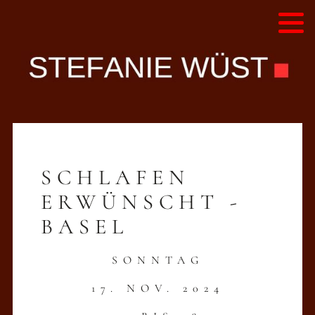
Alle Programme - Liste
Diskografie
Hörproben
Videos
SCHLAFEN
Presse
ERWÜNSCHT -
BASEL
SONNTAG
17. NOV. 2024