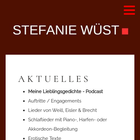
Alle Programme - Liste
Diskografie
Hörproben
Videos
AKTUELLES
Presse
Meine Lieblingsgedichte - Podcast
Auftritte / Engagements
Lieder von Weill, Eisler & Brecht
Schlaflieder mit Piano-, Harfen- oder
Akkordeon-Begleitung
Erotische Texte