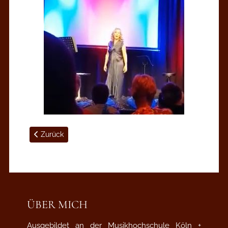
Vorheriger Beitrag: Liste aller Programme
Zurück
ÜBER MICH
Ausgebildet an der Musikhochschule Köln +