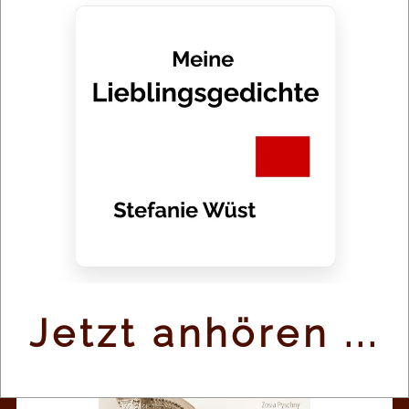
Hörbuch:
Erotik und andere
Missgeschicke, 2024
Gesprochen von: Stefanie Wüst
Erdichtet von:
Dorit David
Weitere Infos
Jetzt anhören ...