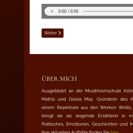
Nächster Beitrag: Werbung
Weiter
ÜBER MICH
Ausgebildet an der Musikhochschule Köln 
Mathis und Gisela May. Gründerin des
einem Repertoire aus den Werken Weills, 
bringt sie als singende Erzählerin in
Politisches, Emotionen, Geschichten und 
Ihre aktuellen Auftritte finden Sie
hier
.