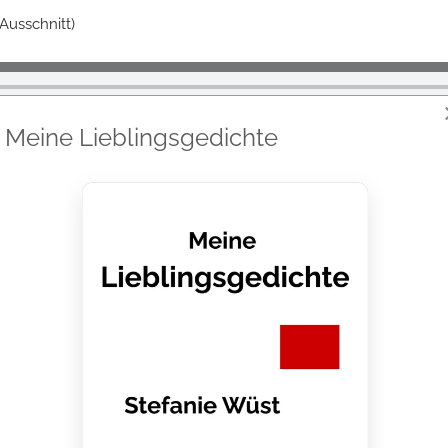
Ausschnitt)
Meine Lieblingsgedichte
benausschnitt)
cke
) SWR 2006