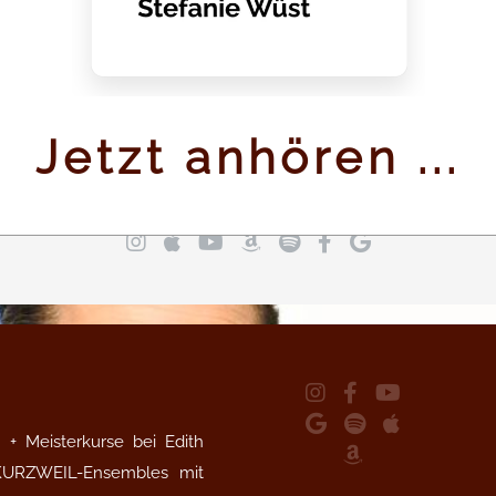
Jetzt anhören ...
+ Meisterkurse bei Edith
 KURZWEIL-Ensembles mit