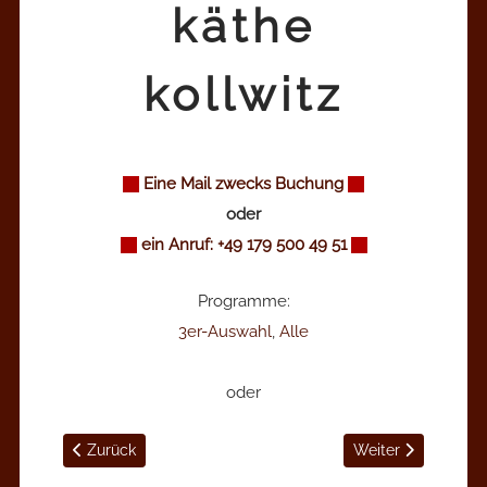
käthe
kollwitz
Eine Mail zwecks Buchung
oder
ein Anruf: +49 179 500 49 51
Programme:
3er-Auswahl
,
Alle
oder
Vorheriger Beitrag: Musik in schweren Zeiten
Nächster Beitrag:
Zurück
Weiter