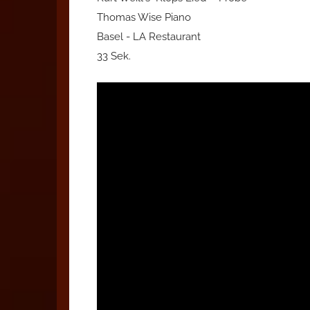
Thomas Wise Piano
Basel - LA Restaurant
33 Sek.