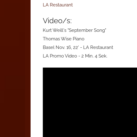
LA Restaurant
Video/s:
Kurt Weill's "September Song"
Thomas Wise Piano
Basel Nov. 16, 22' - LA Restaurant
LA Promo Video - 2 Min. 4 Sek.