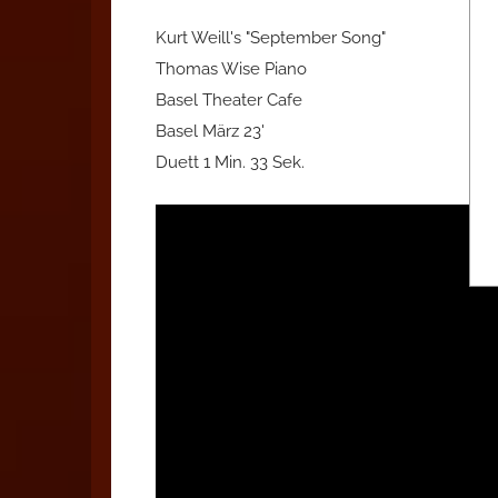
Kurt Weill's "September Song"
Thomas Wise Piano
Basel Theater Cafe
Basel März 23'
Duett 1 Min. 33 Sek.