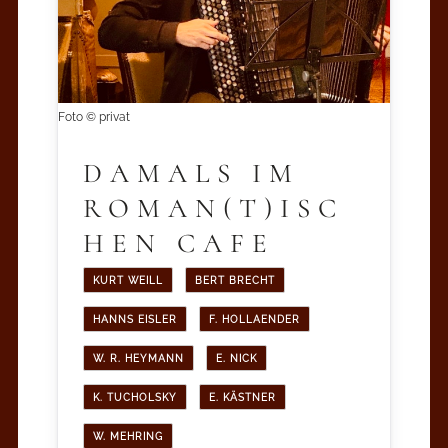
Foto © privat
DAMALS IM
ROMAN(T)ISC
HEN CAFE
KURT WEILL
BERT BRECHT
HANNS EISLER
F. HOLLAENDER
W. R. HEYMANN
E. NICK
K. TUCHOLSKY
E. KÄSTNER
W. MEHRING