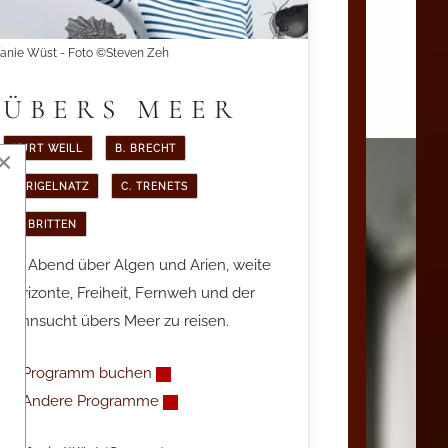
fanie Wüst - Foto ©Steven Zeh
ÜBERS MEER
KURT WEILL
B. BRECHT
×
J. RIGELNATZ
C. TRENETS
B. BRITTEN
Ein Abend über Algen und Arien, w
eite
Horizonte, Freiheit, Fernweh und der
Sehnsucht übers Meer zu reisen.
Programm buchen
Andere Programme