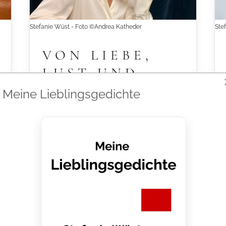
Stefanie Wüst - Foto ©Andrea Katheder
Ste
VON LIEBE,
LUST UND
LEIDEN-
Meine Lieblingsgedichte
SCHAFT
KURT WEILL
GERSHWIN
HOLLAENDER
Ein ganz besonderer Abend, mit
aphrodisiatischem Essen und Liedern,
Songs und Chansons über die Höhen
und Tiefe der Liebe, von Dowland über
Mozart, Schumann bis zu Weill,