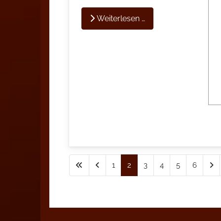
Weiterlesen …
1
2
3
4
5
6