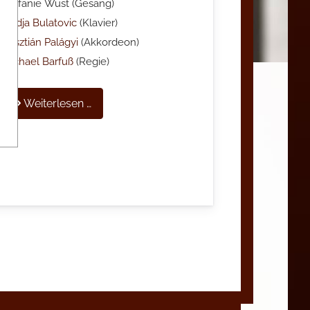
Stefanie Wüst (Gesang)
Nadja Bulatovic
(Klavier)
Krisztián Palágyi
(Akkordeon)
Michael Barfuß
(Regie)
Weiterlesen …