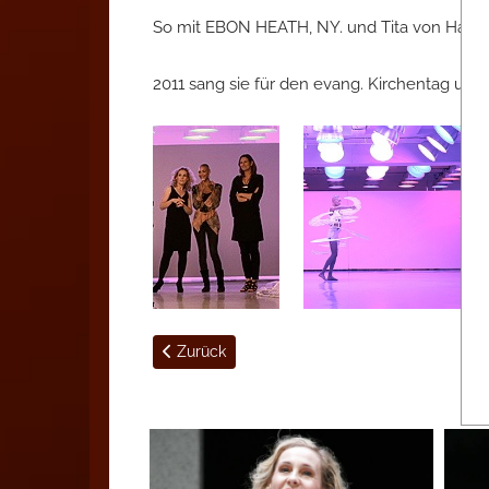
So mit EBON HEATH, NY. und Tita von Harden
2011 sang sie für den evang. Kirchentag unte
Vorheriger Beitrag: Videos
Zurück