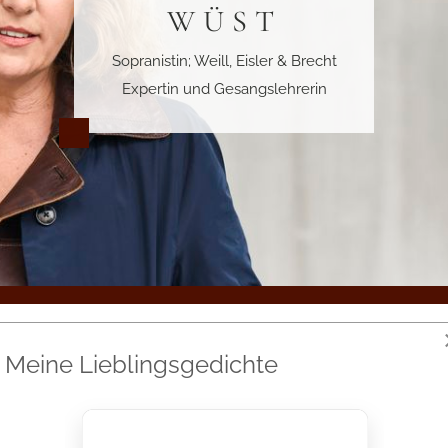
WÜST
WÜST
Weill, Eisler & Brecht Expertin;
Sopranistin; Weill, Eisler & Brecht
Sopranistin und Gesangslehrerin
Expertin und Gesangslehrerin
Meine Lieblingsgedichte
ONEN
als Sängerin auch immer wieder mit Bildenden Künstlern zusamme