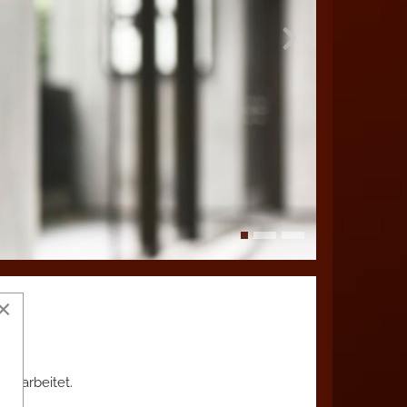
×
ngearbeitet.